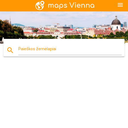
menu
search
Paieškos žemėlapiai