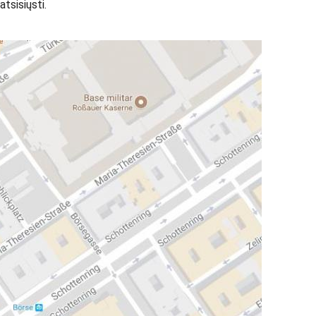
tsisiųsti.