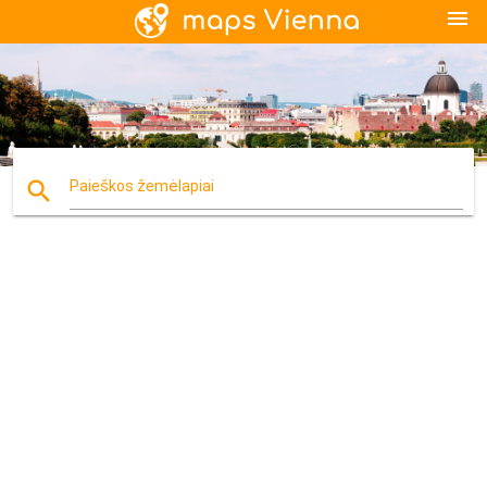
menu
search
Paieškos žemėlapiai