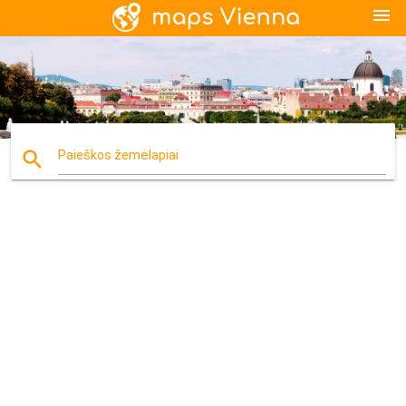
menu
search
Paieškos žemėlapiai