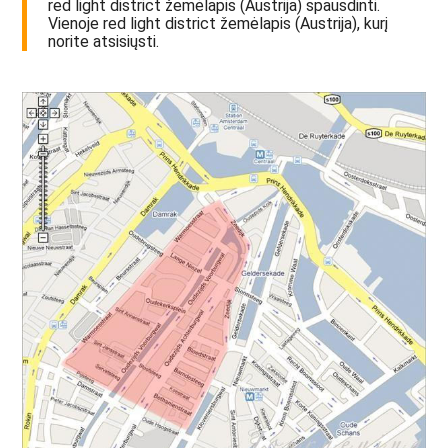
red light district žemėlapis (Austrija) spausdinti.
Vienoje red light district žemėlapis (Austrija), kurį
norite atsisiųsti.