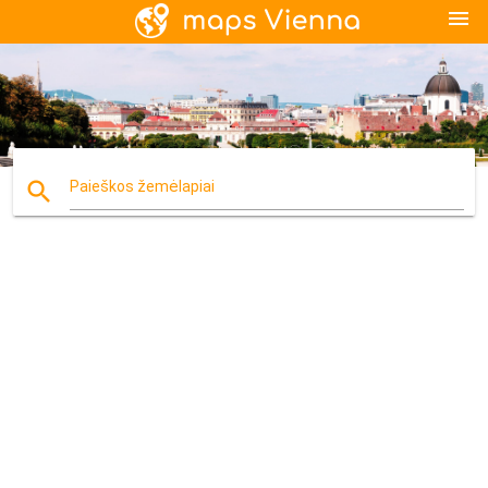
menu
search
Paieškos žemėlapiai